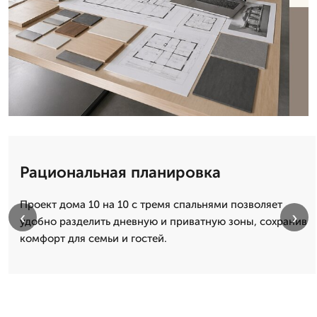
Рациональная планировка
Проект дома 10 на 10 с тремя спальнями позволяет
‹
›
удобно разделить дневную и приватную зоны, сохранив
комфорт для семьи и гостей.