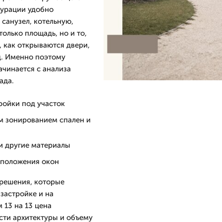
гурации удобно
 санузел, котельную,
только площадь, но и то,
, как открываются двери,
од. Именно поэтому
ачинается с анализа
ада.
ройки под участок
ым зонированием спален и
 и другие материалы
асположения окон
 решения, которые
застройке и на
 13 на 13 цена
сти архитектуры и объему