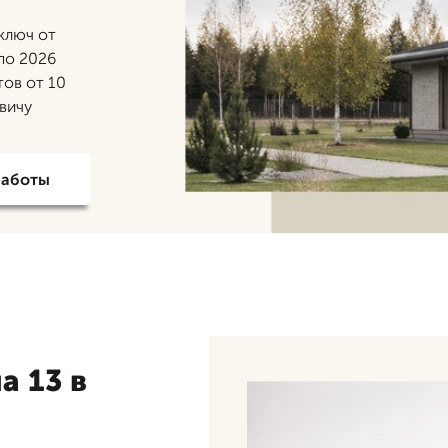
ключ от
 по 2026
тов от 10
овичу
работы
а 13 в