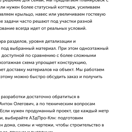
е решение для семьи, мы предлагаем планировок с
ли нужен более статусный коттедж, усиливаем
авляем крыльцо, навес или увеличиваем гостевую
ие задачи часто решают под участки разной
вание всегда идет от реальных условий.
ора разделов, уровня детализации и
 под выбранный материал. При этом одноэтажный
ся доступной по сравнению с более сложными
ноэтажная схема упрощает конструкцию,
ает доставку материалов на объект. Мы работаем
оэтому можно быстро обсудить заказ и получить
 разработки достаточно обратиться в
 Антон Олегович, а по техническим вопросам
 Если нужен продуманный проект, где каждый метр
ьи, выбирайте А3дПро-Клн: подготовим
н дома, схемы и чертежи, чтобы строительство в