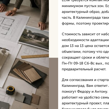
Если требуется компактно
минимумом пустых зон. Ес
архитектурный образ, доб
часть. В Калининграда так
формы, поэтому проектиро
Стоимость зависит от наб
необходимости адаптации
дом 13 на 13 цена остает
объектами, потому что од
сокращает сроки и облегч
Пн-Пт 09-18 Сб-Вс вых., п
предварительный расчет.
Для согласования и старта
Калининград. Вам ответит
помогут Федору и Антону.
работает на удобство сем
архитектурный проект, пла