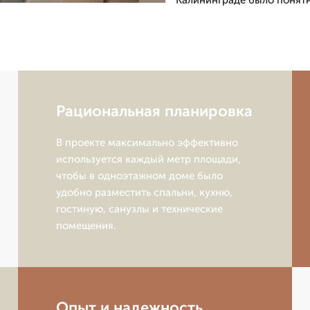
Калининграде было понят
Рациональная планировка
В проекте максимально эффективно
используется каждый метр площади,
чтобы в одноэтажном доме было
удобно разместить спальни, кухню,
гостиную, санузлы и технические
помещения.
Опыт и надежность