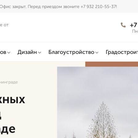
Офис закрыт. Перед приездом звоните +7 932 210-55-37!
+7
е от
Пн
ов
Дизайн
Благоустройство
Градострои
нинграде
жных
д
аде