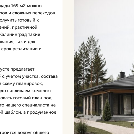
ощади 169 м2 можно
ров и сложных переходов.
олучить готовый к
ений, практичной
Калининград такие
вания, так и для
 срок реализации и
усте предлагает
 с учетом участка, состава
 схему планировок,
одготавливаем комплект
овать готовый план под
го нашего специалиста не
вой шаблон, а продуманное
троится вокруг общего