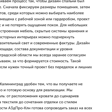
иваем процесс так, чтобы дизайн спальни был
е. Сначала фиксируем размеры помещения, затем
тов, среди которых можно выбирать наиболее
вмещена с рабочей зоной или гардеробом, проект
с и не потерять ощущение покоя. Для небольших
строенная мебель, скрытые системы хранения и
росторных интерьерах можно подчеркнуть
разительный свет и современные фактуры. Дизайн
площади, состава документации и уровня
нградской области мы всегда заранее согласуем
ываем, за что формируется стоимость. Такой
если нужен точный проект без переделок и лишних
 Калининград удобен тем, что вы получаете не
но и готовую основу для реализации. Мы
ь: от расположения кровати до сценариев
а текстиля до сочетания отделки со стилем
сти А3дПро-Клн готова сопроводить заказ на всех