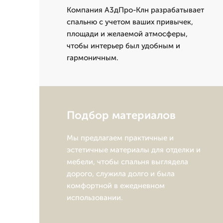
Компания А3дПро-Клн разрабатывает
спальню с учетом ваших привычек,
площади и желаемой атмосферы,
чтобы интерьер был удобным и
гармоничным.
Подбор материалов
Мы предлагаем практичные и
эстетичные материалы для отделки и
мебели, чтобы спальня выглядела
дорого, служила долго и была
комфортной в ежедневном
использовании.