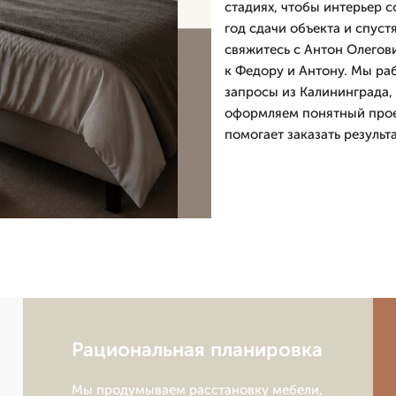
стадиях, чтобы интерьер с
год сдачи объекта и спуст
свяжитесь с Антон Олегов
к Федору и Антону. Мы ра
запросы из Калининграда,
оформляем понятный проек
помогает заказать результ
Рациональная планировка
Мы продумываем расстановку мебели,