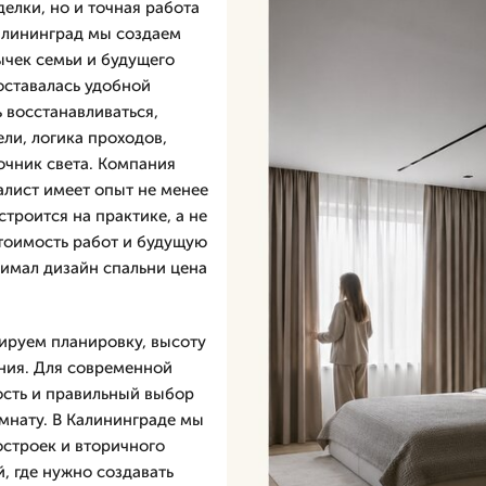
елки, но и точная работа
Калининград мы создаем
ычек семьи и будущего
оставалась удобной
 восстанавливаться,
ли, логика проходов,
очник света. Компания
алист имеет опыт не менее
строится на практике, а не
стоимость работ и будущую
нимал дизайн спальни цена
зируем планировку, высоту
ения. Для современной
ость и правильный выбор
мнату. В Калининграде мы
строек и вторичного
, где нужно создавать