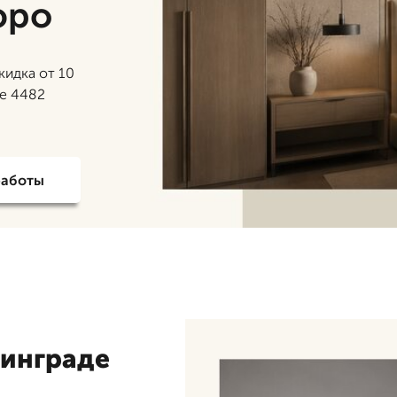
юро
кидка от 10
ее 4482
работы
нинграде