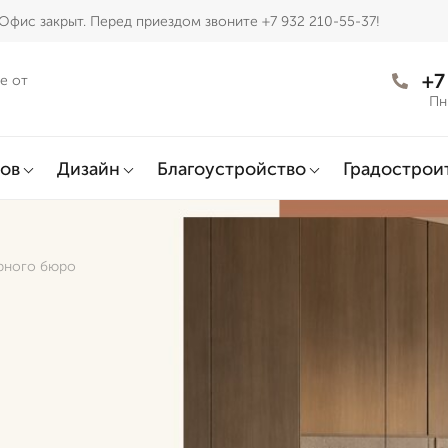
Офис закрыт. Перед приездом звоните +7 932 210-55-37!
+7
е от
Пн
ов
Дизайн
Благоустройство
Градострои
урного бюро