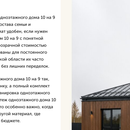
дноэтажного дома 10 на 9
остава семьи и
ат удобен, если нужен
 10 на 9 с понятной
розрачной стоимостью
ованы для постоянного
кой области их часто
 без лишних переделок.
ного дома 10 на 9 так,
нку, а полный комплект
ланировка одноэтажного
ертеж одноэтажного дома 10
то особенно важно, когда
ругой материал, где
и бюджете.