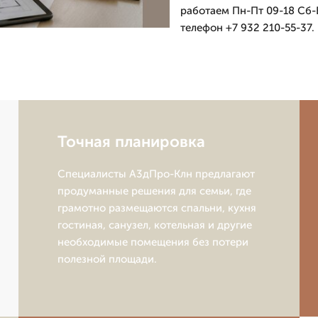
работаем Пн-Пт 09-18 Сб-В
телефон +7 932 210-55-37.
Точная планировка
Специалисты А3дПро-Клн предлагают
продуманные решения для семьи, где
грамотно размещаются спальни, кухня
гостиная, санузел, котельная и другие
необходимые помещения без потери
полезной площади.