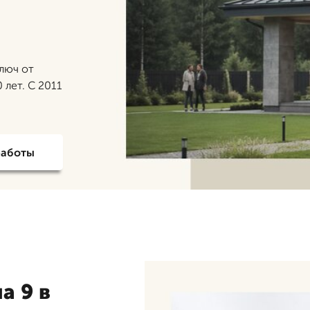
люч от
 лет. С 2011
работы
а 9 в