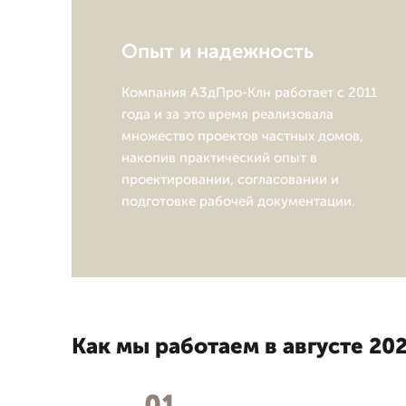
Опыт и надежность
Компания А3дПро-Клн работает с 2011
года и за это время реализовала
множество проектов частных домов,
накопив практический опыт в
проектировании, согласовании и
подготовке рабочей документации.
Как мы работаем в августе 202
01