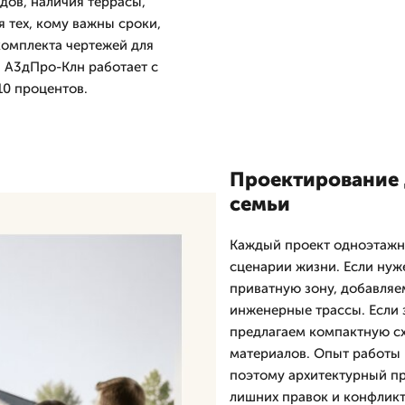
дов, наличия террасы,
 тех, кому важны сроки,
комплекта чертежей для
 А3дПро-Клн работает с
 10 процентов.
Проектирование д
семьи
Каждый проект одноэтажно
сценарии жизни. Если нуж
приватную зону, добавля
инженерные трассы. Если 
предлагаем компактную с
материалов. Опыт работы 
поэтому архитектурный пр
лишних правок и конфликт