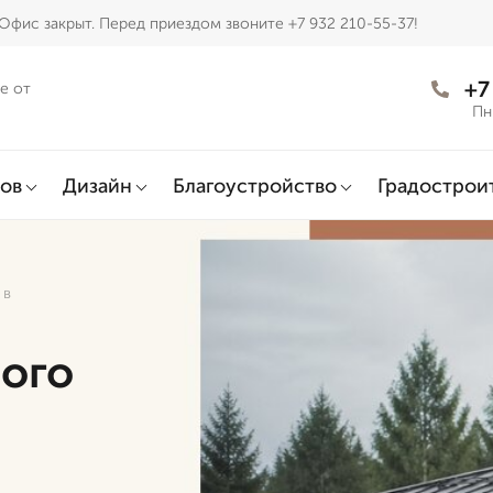
Офис закрыт. Перед приездом звоните +7 932 210-55-37!
+7
е от
Пн
ов
Дизайн
Благоустройство
Градострои
 в
ого