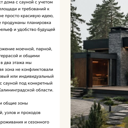
 дома с сауной с учетом
 площади и требований к
 не просто красивую идею,
де продуманы планировка
рельеф и удобство будущей
ложение моечной, парной,
 террасой и общими
в два этажа мы
ая зона не конфликтовали
товый или индивидуальный
 с сауной под конкретный
 Калининградской области.
 и общие зоны
й, узлов и проходов
проживания и сезонного