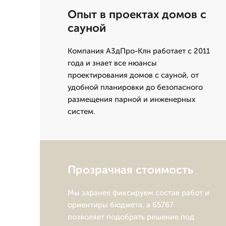
Опыт в проектах домов с
сауной
Компания А3дПро-Клн работает с 2011
года и знает все нюансы
проектирования домов с сауной, от
удобной планировки до безопасного
размещения парной и инженерных
систем.
Прозрачная стоимость
Мы заранее фиксируем состав работ и
ориентиры бюджета, а 65767
позволяет подобрать решение под