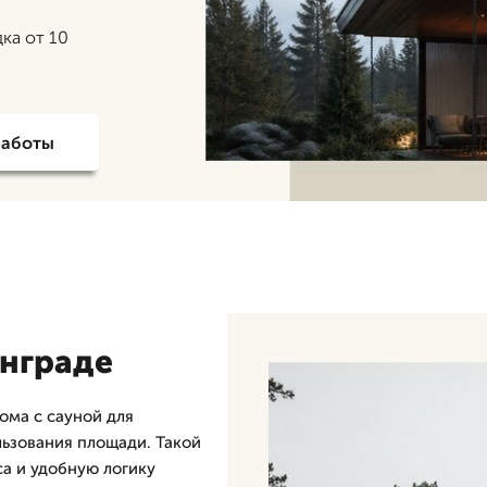
дка от 10
работы
инграде
ома с сауной для
льзования площади. Такой
са и удобную логику