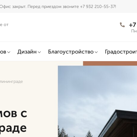
Офис закрыт. Перед приездом звоните +7 932 210-55-37!
+7
е от
Пн
ов
Дизайн
Благоустройство
Градострои
алининграде
мов с
граде